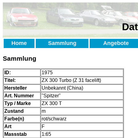
Dat
Home
Sammlung
Angebote
Sammlung
ID:
1975
Titel:
ZX 300 Turbo (Z 31 facelift)
Hersteller
Unbekannt (China)
Art. Nummer
"Spitzer"
Typ / Marke
ZX 300 T
Zustand
m
Farbe(n)
rot/schwarz
Art
F
Massstab
1:65