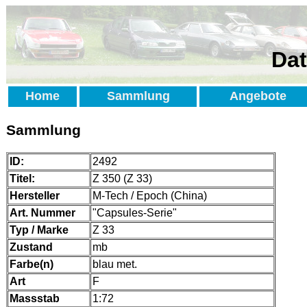
Dat
Home
Sammlung
Angebote
Sammlung
ID:
2492
Titel:
Z 350 (Z 33)
Hersteller
M-Tech / Epoch (China)
Art. Nummer
"Capsules-Serie"
Typ / Marke
Z 33
Zustand
mb
Farbe(n)
blau met.
Art
F
Massstab
1:72