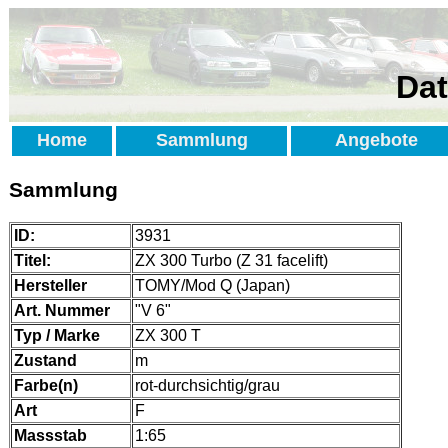
Dat
Home
Sammlung
Angebote
Sammlung
ID:
3931
Titel:
ZX 300 Turbo (Z 31 facelift)
Hersteller
TOMY/Mod Q (Japan)
Art. Nummer
"V 6"
Typ / Marke
ZX 300 T
Zustand
m
Farbe(n)
rot-durchsichtig/grau
Art
F
Massstab
1:65