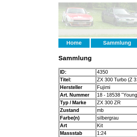
Home
Sammlung
Sammlung
ID:
4350
Titel:
ZX 300 Turbo (Z 31 
Hersteller
Fujimi
Art. Nummer
18 - 18538 "Young
Typ / Marke
ZX 300 ZR
Zustand
mb
Farbe(n)
silbergrau
Art
Kit
Massstab
1:24