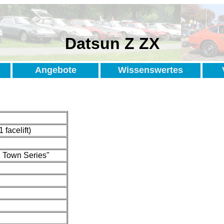
Datsun Z ZX
Angebote
Wissenswertes
facelift)
 Town Series"